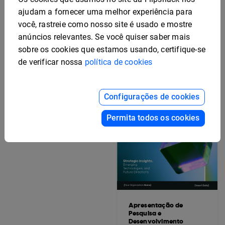
Modelo editável de
ajudam a fornecer uma melhor experiência para
plano de lançamento de
produto de marketing
você, rastreie como nosso site é usado e mostre
anúncios relevantes. Se você quiser saber mais
sobre os cookies que estamos usando, certifique-se
de verificar nossa
política de cookies
Configurações de cookies
Convite editável para a
inauguração do hotel
Permita todos os cookies
Apresentação de
Pesquisa e
Desenvolvimento