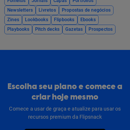
Folhetos
Jornais
Capas
Portfólios
Newsletters
Livretos
Propostas de negócios
Zines
Lookbooks
Flipbooks
Ebooks
Playbooks
Pitch decks
Gazetas
Prospectos
Escolha seu plano e comece a
criar hoje mesmo
Comece a usar de graça e atualize para usar os
recursos premium da Flipsnack