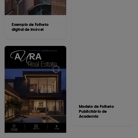
Exemplo de folheto
digital de imóvel
Modelo de Folheto
Publicitário de
Academia