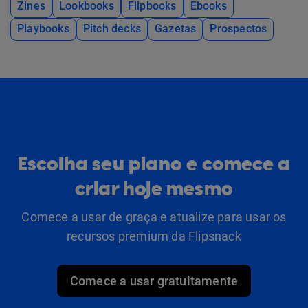
Zines
Lookbooks
Flipbooks
Ebooks
Playbooks
Pitch decks
Gazetas
Prospectos
Escolha seu plano e comece a
criar hoje mesmo
Comece a usar de graça e atualize para usar os
recursos premium da Flipsnack
Comece a usar gratuitamente