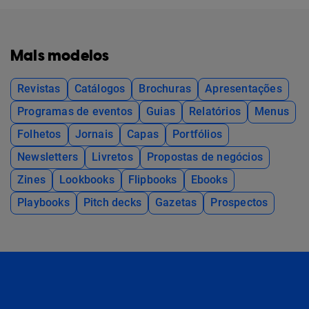
Mais modelos
Revistas
Catálogos
Brochuras
Apresentações
Programas de eventos
Guias
Relatórios
Menus
Folhetos
Jornais
Capas
Portfólios
Newsletters
Livretos
Propostas de negócios
Zines
Lookbooks
Flipbooks
Ebooks
Playbooks
Pitch decks
Gazetas
Prospectos