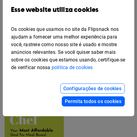
Esse website utiliza cookies
Os cookies que usamos no site da Flipsnack nos
ajudam a fornecer uma melhor experiência para
você, rastreie como nosso site é usado e mostre
anúncios relevantes. Se você quiser saber mais
sobre os cookies que estamos usando, certifique-se
Modelo de Flyer de
Benefícios para
de verificar nossa
política de cookies
Funcionários Editável
Modelo Grátis de Design
de Folheto Publicitário
Configurações de cookies
Permita todos os cookies