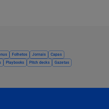
nus
Folhetos
Jornais
Capas
s
Playbooks
Pitch decks
Gazetas