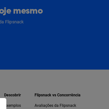
hoje mesmo
da Flipsnack
Descobrir
Flipsnack vs Concorrência
Exemplos
Avaliações da Flipsnack