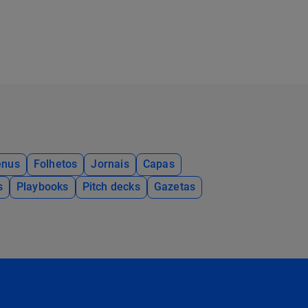
nus
Folhetos
Jornais
Capas
s
Playbooks
Pitch decks
Gazetas