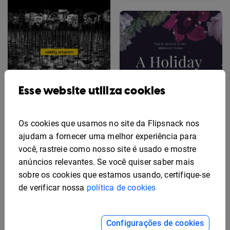
Modelo de Design de
Esse website utiliza cookies
Programa de Teatro
Semanal
Os cookies que usamos no site da Flipsnack nos
ajudam a fornecer uma melhor experiência para
você, rastreie como nosso site é usado e mostre
Modelo Elegante de
anúncios relevantes. Se você quiser saber mais
Programa de Banquete
sobre os cookies que estamos usando, certifique-se
de verificar nossa
política de cookies
Configurações de cookies