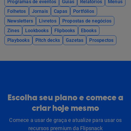
Programas de eventos
Guias
Relatórios
Menus
Folhetos
Jornais
Capas
Portfólios
Newsletters
Livretos
Propostas de negócios
Zines
Lookbooks
Flipbooks
Ebooks
Playbooks
Pitch decks
Gazetas
Prospectos
Escolha seu plano e comece a
criar hoje mesmo
Comece a usar de graça e atualize para usar os
recursos premium da Flipsnack