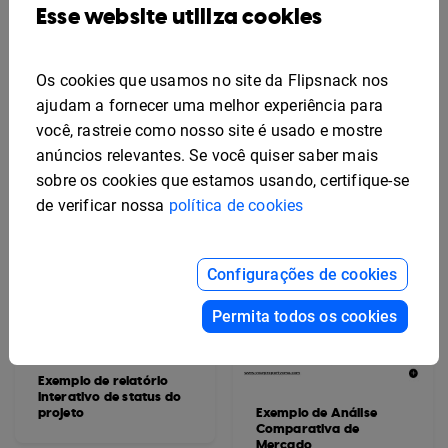
Esse website utiliza cookies
mídia social
Relatório de Gestão de
Imóveis Editável
Os cookies que usamos no site da Flipsnack nos
ajudam a fornecer uma melhor experiência para
você, rastreie como nosso site é usado e mostre
anúncios relevantes. Se você quiser saber mais
sobre os cookies que estamos usando, certifique-se
de verificar nossa
política de cookies
Configurações de cookies
Permita todos os cookies
Exemplo de relatório
interativo de status do
projeto
Exemplo de Análise
Comparativa de
Mercado