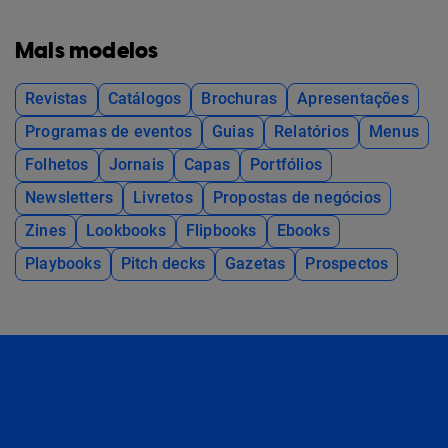
Mais modelos
Revistas
Catálogos
Brochuras
Apresentações
Programas de eventos
Guias
Relatórios
Menus
Folhetos
Jornais
Capas
Portfólios
Newsletters
Livretos
Propostas de negócios
Zines
Lookbooks
Flipbooks
Ebooks
Playbooks
Pitch decks
Gazetas
Prospectos