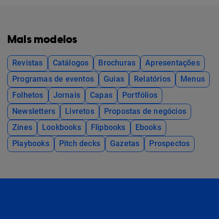
Mais modelos
Revistas
Catálogos
Brochuras
Apresentações
Programas de eventos
Guias
Relatórios
Menus
Folhetos
Jornais
Capas
Portfólios
Newsletters
Livretos
Propostas de negócios
Zines
Lookbooks
Flipbooks
Ebooks
Playbooks
Pitch decks
Gazetas
Prospectos