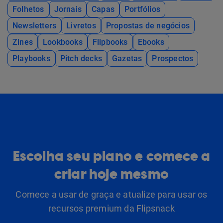
Folhetos
Jornais
Capas
Portfólios
Newsletters
Livretos
Propostas de negócios
Zines
Lookbooks
Flipbooks
Ebooks
Playbooks
Pitch decks
Gazetas
Prospectos
Escolha seu plano e comece a
criar hoje mesmo
Comece a usar de graça e atualize para usar os
recursos premium da Flipsnack