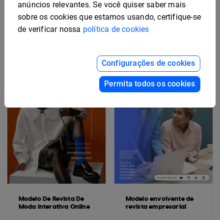
Modelo De Revista De
Modelo de revista
anúncios relevantes. Se você quiser saber mais
Estilo De Vida
dinâmica de estilo de
sobre os cookies que estamos usando, certifique-se
Sofisticada
vida
de verificar nossa
política de cookies
Configurações de cookies
Permita todos os cookies
Modelo De Revista De
Modelo envolvente de
Moda Interativa Online
revista empresarial