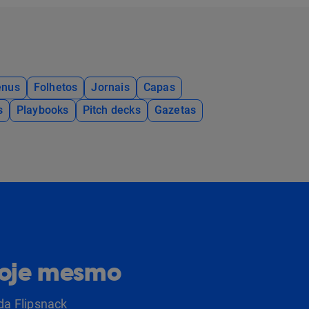
nus
Folhetos
Jornais
Capas
s
Playbooks
Pitch decks
Gazetas
hoje mesmo
da Flipsnack