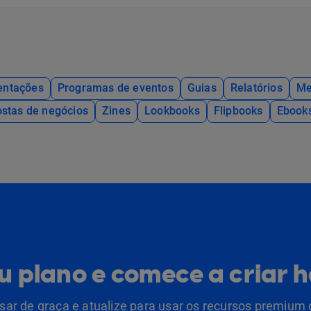
entações
Programas de eventos
Guias
Relatórios
Me
stas de negócios
Zines
Lookbooks
Flipbooks
Ebook
eu plano e comece a criar 
ar de graça e atualize para usar os recursos premium 