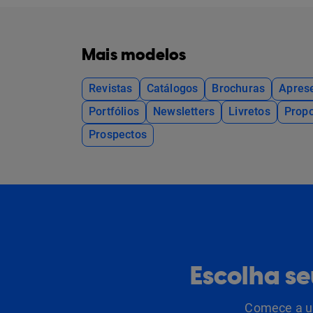
Mais modelos
Revistas
Catálogos
Brochuras
Apres
Portfólios
Newsletters
Livretos
Propo
Prospectos
Escolha s
Comece a us