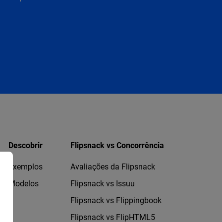
Descobrir
Flipsnack vs Concorrência
Exemplos
Avaliações da Flipsnack
Modelos
Flipsnack vs Issuu
Flipsnack vs Flippingbook
Flipsnack vs FlipHTML5