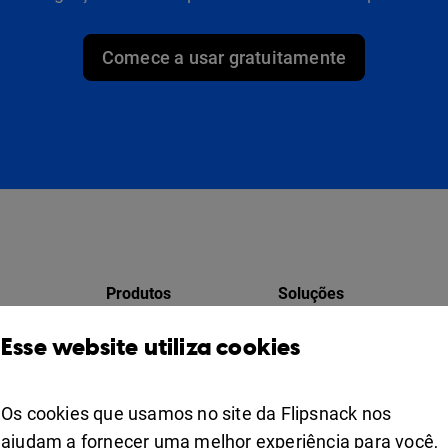
Comece a usar gratuitamente
Produtos
Soluções
Design Studio
Para marqueteiros
Esse website utiliza cookies
ores
Estante de livros
Para empresa
Colaboração
Os cookies que usamos no site da Flipsnack nos
Apps
For education
ajudam a fornecer uma melhor experiência para você,