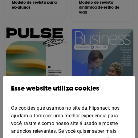
Modelo de revista para
Modelo de revista
ex-alunos
dinâmica de estilo de
vida
Esse website utiliza cookies
Os cookies que usamos no site da Flipsnack nos
ajudam a fornecer uma melhor experiência para
Modelo De Revista De
você, rastreie como nosso site é usado e mostre
Estilo De Vida
Modelo envolvente de
Sofisticada
revista empresarial
anúncios relevantes. Se você quiser saber mais