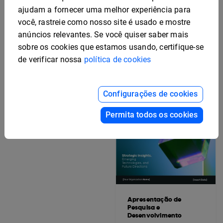
Modelo editável de
plano de lançamento de
ajudam a fornecer uma melhor experiência para
produto de marketing
você, rastreie como nosso site é usado e mostre
anúncios relevantes. Se você quiser saber mais
sobre os cookies que estamos usando, certifique-se
de verificar nossa
política de cookies
Configurações de cookies
Convite editável para a
inauguração do hotel
Permita todos os cookies
Apresentação de
Pesquisa e
Desenvolvimento