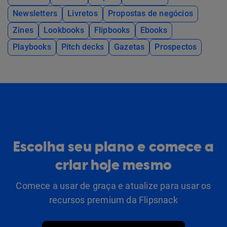
Newsletters
Livretos
Propostas de negócios
Zines
Lookbooks
Flipbooks
Ebooks
Playbooks
Pitch decks
Gazetas
Prospectos
Escolha seu plano e comece a
criar hoje mesmo
Comece a usar de graça e atualize para usar os
recursos premium da Flipsnack