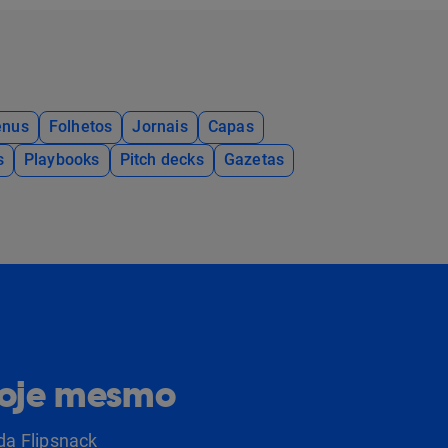
nus
Folhetos
Jornais
Capas
s
Playbooks
Pitch decks
Gazetas
hoje mesmo
da Flipsnack