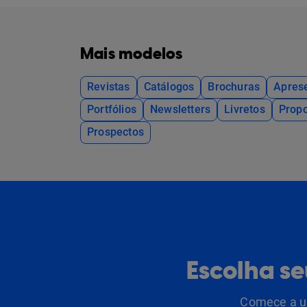
Mais modelos
Revistas
Catálogos
Brochuras
Apres
Portfólios
Newsletters
Livretos
Propo
Prospectos
Escolha s
Comece a us