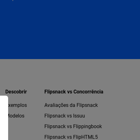
Descobrir
Flipsnack vs Concorrência
Exemplos
Avaliações da Flipsnack
Modelos
Flipsnack vs Issuu
Flipsnack vs Flippingbook
Flipsnack vs FlipHTML5