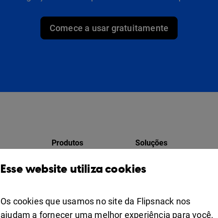
Comece a usar gratuitamente
Produtos
Soluções
Design Studio
Para marqueteiros
Esse website utiliza cookies
ores
Estante de livros
Para empresa
Colaboração
Os cookies que usamos no site da Flipsnack nos
Apps
For education
ajudam a fornecer uma melhor experiência para você,