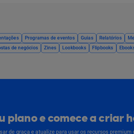
entações
Programas de eventos
Guias
Relatórios
Me
stas de negócios
Zines
Lookbooks
Flipbooks
Ebook
eu plano e comece a criar 
ar de graça e atualize para usar os recursos premium 