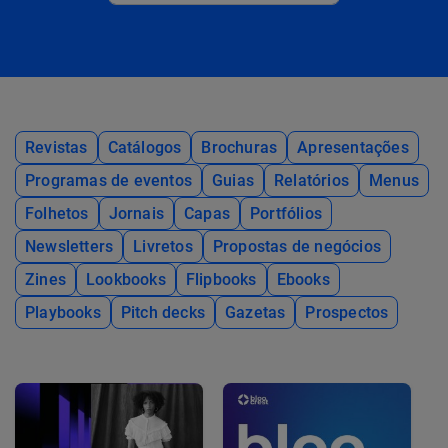
Revistas
Catálogos
Brochuras
Apresentações
Programas de eventos
Guias
Relatórios
Menus
Folhetos
Jornais
Capas
Portfólios
Newsletters
Livretos
Propostas de negócios
Zines
Lookbooks
Flipbooks
Ebooks
Playbooks
Pitch decks
Gazetas
Prospectos