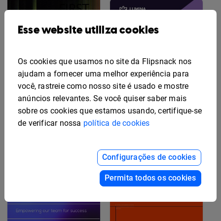
Esse website utiliza cookies
Os cookies que usamos no site da Flipsnack nos
ajudam a fornecer uma melhor experiência para
Modelo de Guia de
Boas-Vindas de Marca
você, rastreie como nosso site é usado e mostre
Criativo
anúncios relevantes. Se você quiser saber mais
sobre os cookies que estamos usando, certifique-se
de verificar nossa
política de cookies
Modelo de Livro de
Boas-Vindas Editável
Configurações de cookies
Permita todos os cookies