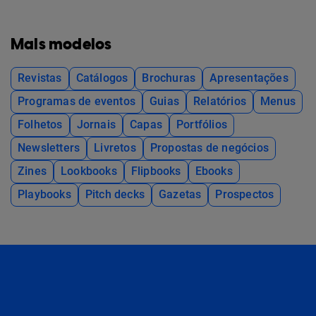
Mais modelos
Revistas
Catálogos
Brochuras
Apresentações
Programas de eventos
Guias
Relatórios
Menus
Folhetos
Jornais
Capas
Portfólios
Newsletters
Livretos
Propostas de negócios
Zines
Lookbooks
Flipbooks
Ebooks
Playbooks
Pitch decks
Gazetas
Prospectos