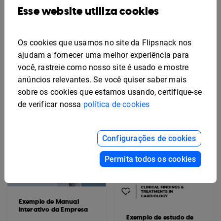
Esse website utiliza cookies
Exemplo de calendário
de conteúdo
Exemplo de Brochura
Interativa de Anúncio
de Imóvel
Os cookies que usamos no site da Flipsnack nos
ajudam a fornecer uma melhor experiência para
você, rastreie como nosso site é usado e mostre
anúncios relevantes. Se você quiser saber mais
sobre os cookies que estamos usando, certifique-se
de verificar nossa
política de cookies
Configurações de cookies
Permita todos os cookies
Exemplo de Manual
Interativo da Empresa
Exemplo de estudo de