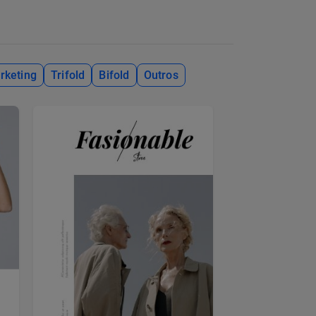
rketing
Trifold
Bifold
Outros