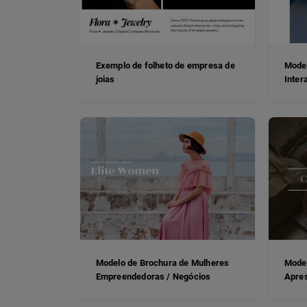
Exemplo de folheto de empresa de
Model
joias
Inter
Modelo de Brochura de Mulheres
Model
Empreendedoras / Negócios
Apre