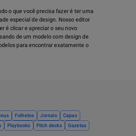
o o que você precisa fazer é ter uma
dade especial de design. Nosso editor
r é clicar e apreciar o seu novo
ecisando de um modelo com design de
modelos para encontrar exatamente o
nus
Folhetos
Jornais
Capas
s
Playbooks
Pitch decks
Gazetas