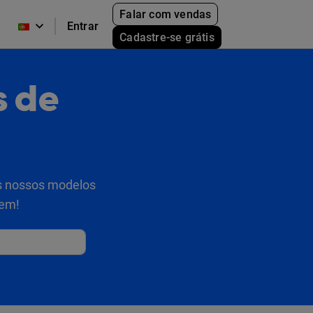
Falar com vendas
Entrar
Cadastre-se grátis
s de
os nossos modelos
rem!