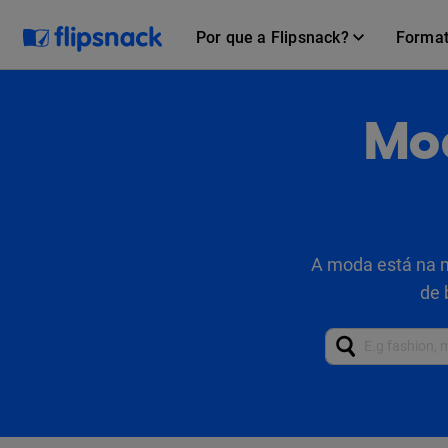
Por que a Flipsnack?
Forma
Mod
A moda está na m
de 