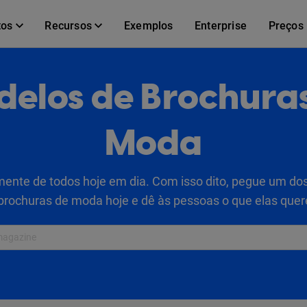
tos
Recursos
Exemplos
Enterprise
Preços
elos de Brochura
Moda
ente de todos hoje em dia. Com isso dito, pegue um d
brochuras de moda hoje e dê às pessoas o que elas que