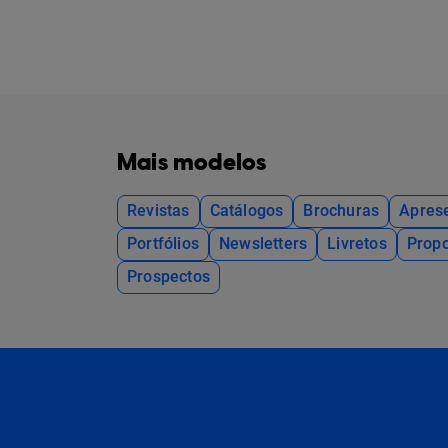
Mais modelos
Revistas
Catálogos
Brochuras
Apres
Portfólios
Newsletters
Livretos
Propo
Prospectos