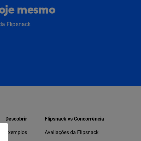
hoje mesmo
da Flipsnack
Descobrir
Flipsnack vs Concorrência
Exemplos
Avaliações da Flipsnack