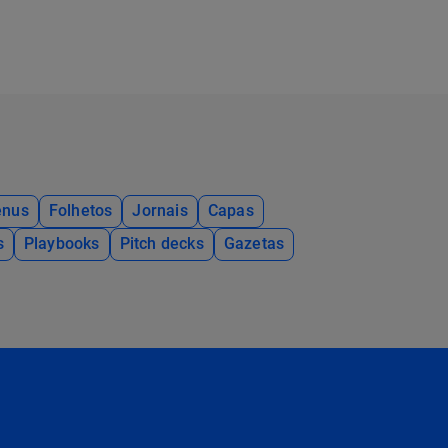
nus
Folhetos
Jornais
Capas
s
Playbooks
Pitch decks
Gazetas