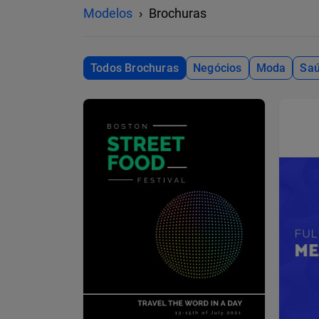
Modelos
Brochuras
Todos Brochuras
Negócios
Moda
Saú