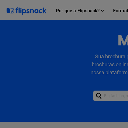
Por que a Flipsnack?
Forma
M
Sua brochura p
brochuras onlin
nossa plataforma