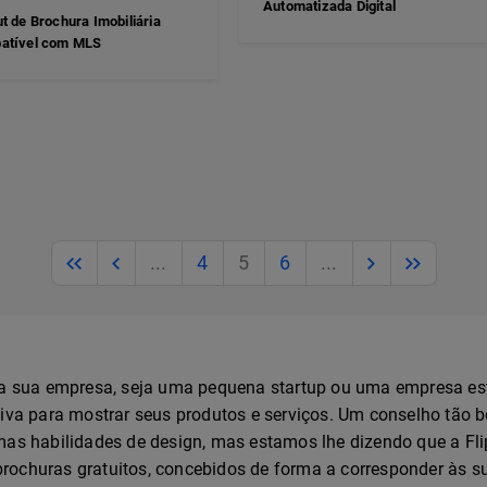
Automatizada Digital
t de Brochura Imobiliária
atível com MLS
Previous
Previous
Next
Next
...
4
5
6
...
 a sua empresa, seja uma pequena startup ou uma empresa est
iva para mostrar seus produtos e serviços. Um conselho tão bo
as habilidades de design, mas estamos lhe dizendo que a Fli
ochuras gratuitos, concebidos de forma a corresponder às s