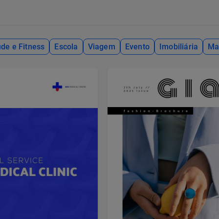
de e Fitness
Escola
Viagem
Evento
Imobiliária
Ma