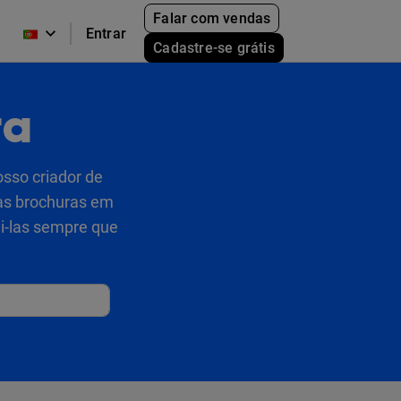
Falar com vendas
Entrar
Cadastre-se grátis
ra
osso criador de
ras brochuras em
mi-las sempre que