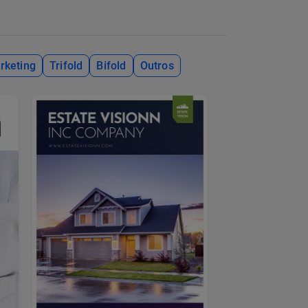
rketing
Trifold
Bifold
Outros