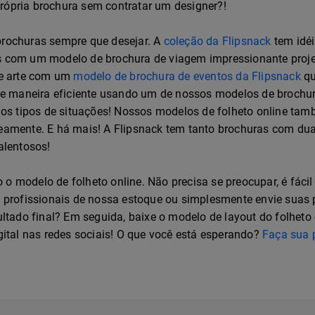
rópria brochura sem contratar um designer?!
brochuras sempre que desejar. A
coleção da Flipsnack
tem idéi
s com um modelo de brochura de viagem impressionante proje
de arte com um
modelo de brochura de eventos da Flipsnack
qu
 maneira eficiente usando um de nossos modelos de brochur
s os tipos de situações! Nossos modelos de folheto online ta
neamente. E há mais! A Flipsnack tem tanto brochuras com d
alentosos!
o modelo de folheto online. Não precisa se preocupar, é fácil
 profissionais de nossa estoque ou simplesmente envie suas pr
sultado final? Em seguida, baixe o modelo de layout do folhe
gital nas redes sociais! O que você está esperando?
Faça sua 