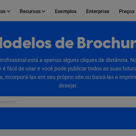
tos
Recursos
Exemplos
Enterprise
Preços
odelos de Brochu
rofissional está a apenas alguns cliques de distância. N
e é fácil de usar e você pode publicar todos as suas futu
, incorporá-las em seu próprio site ou baixá-las e impri
desejar.