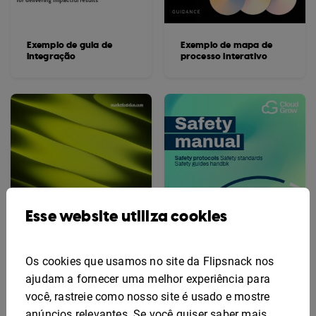
Exemplo de guia de
Exemplo de mapa de
integração
processo interativo
Esse website utiliza cookies
Os cookies que usamos no site da Flipsnack nos
ajudam a fornecer uma melhor experiência para
você, rastreie como nosso site é usado e mostre
anúncios relevantes. Se você quiser saber mais
Exemplo de Plano de
Modelo de Manual de