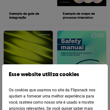
Exemplo de guia de
Exemplo de mapa de
integração
processo interativo
Esse website utiliza cookies
Os cookies que usamos no site da Flipsnack nos
ajudam a fornecer uma melhor experiência para
você, rastreie como nosso site é usado e mostre
Exemplo de Plano de
Modelo de Manual de
anúncios relevantes. Se você quiser saber mais