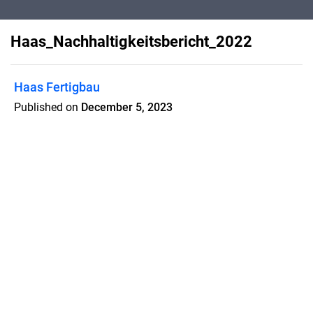
Haas_Nachhaltigkeitsbericht_2022
Haas Fertigbau
Published on
December 5, 2023
Entdecken Sie in unserem
Nachhaltigkeitsbericht von Haas
Fertigbau innovative Wege für
umweltbewusstes Bauen!
Features
Pricing