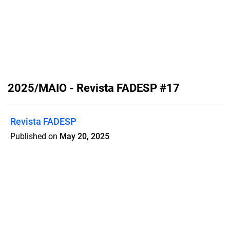
2025/MAIO - Revista FADESP #17
Revista FADESP
Published on
May 20, 2025
Pesquisador, comentarista,
acadêmico, carnavalesco. São muitos
os títulos de Milton Cunha,
entrevistado especial da Revista
FADESP e capa desta edição. Ele
relembra sua formação inicial, em