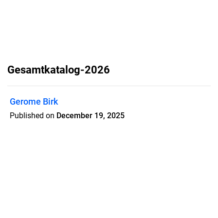
Gesamtkatalog-2026
Gerome Birk
Published on
December 19, 2025
Erlebe Geländer & Zäune aus
hochwertigem Aluminium ganz
anders. Klicke auf die Links, sehe dir
Montagevideos direkt im Online
Katalog interaktiv an. Viel Spaß, Ihr
Gerome Birk. Gründer und
Geschäftsleiter der Alupreisfux GmbH