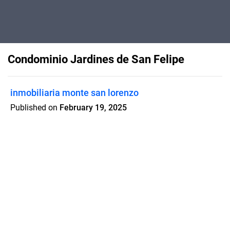
Condominio Jardines de San Felipe
inmobiliaria monte san lorenzo
Published on
February 19, 2025
Proyecto DS19 ubicado en la ciudad de
San Felipe de Aconcagua, más
conocida como San Felipe, es una
comuna y ciudad ubicada en la Región
de Valparaíso en la Zona Central de
Chile.