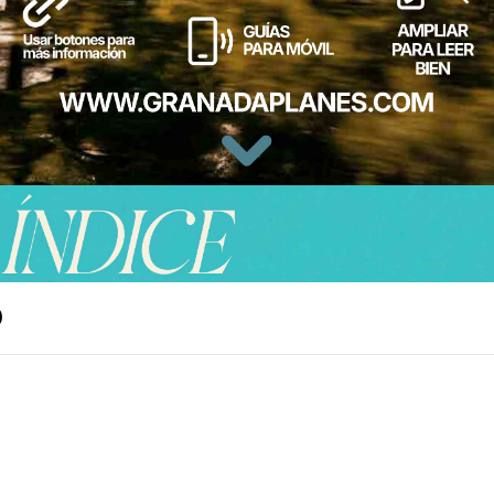
O
La Redonda) en Montefrío,
VIII inspirada en el Panteón de