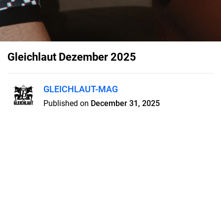
Gleichlaut Dezember 2025
GLEICHLAUT-MAG
Published on
December 31, 2025
Entdecke die Dezember-Ausgabe
2025 des Gleichlaut Magazins!
Festliche Community-News,
stylische Winter-Trends und die
heißesten Queer-Party-Tipps für
die besinnliche & wilde Saison.