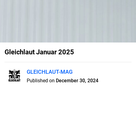
Gleichlaut Januar 2025
GLEICHLAUT-MAG
Published on
December 30, 2024
Das neue Jahr fängt ja gut an...
Natürlich mit einer neuen Ausgabe
vom GLEICHLAUT Online Magazin
mit Infos von und für die LGBTQ+
Community und besonders dem
schwulen Mann. Fashion, Lifestyle