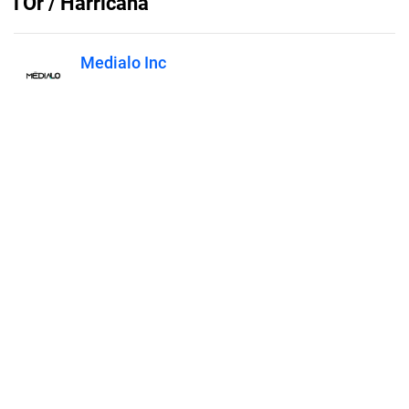
l'Or / Harricana
Medialo Inc
Published on
December 13, 2021
Features
Pricing
Blog
Privacy
Terms
Abuse