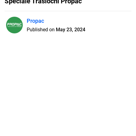
Speciale Traslochi Propac
Propac
Published on
May 23, 2024
Scopri la selezione dei prodotti per
il trasloco
Features
Pricing
Blog
Privacy