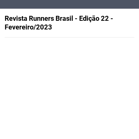
Revista Runners Brasil - Edição 22 -
Fevereiro/2023
Published on
February 21, 2023
Correr no verão. Essa edição está
recheada de dicas de como treinar no
verão da melhor forma.
Features
Pricing