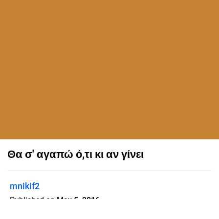
Θα σ' αγαπώ ό,τι κι αν γίνει
mnikif2
Published on
May 5, 2016
Ο Μικρός είναι ένα αλεπουδάκι που δεν