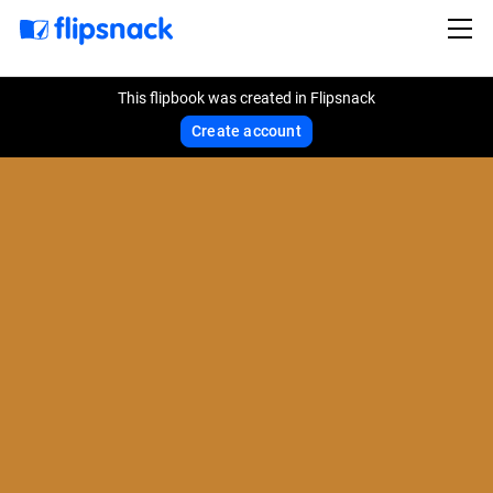
This flipbook was created in Flipsnack
Create account