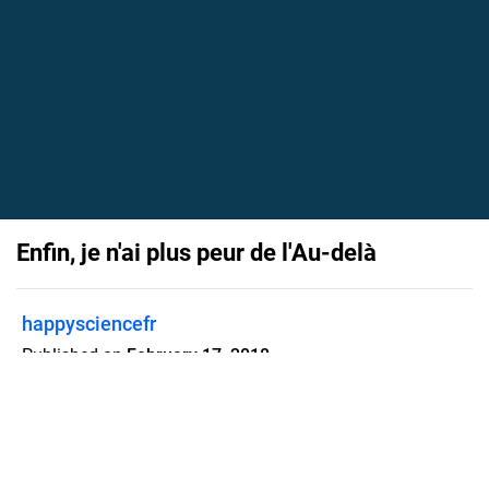
Enfin, je n'ai plus peur de l'Au-delà
happysciencefr
Published on
February 17, 2018
Que se passe-t-il lorsqu’on meurt ? Le
Ciel et l’Enfer existent-ils ? Quelle est la
réalité de la réincarnation et du karma
? Comment connaître son destin ? Que