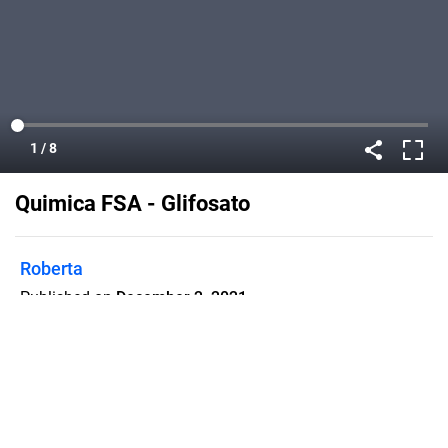
Quimica FSA - Glifosato
Roberta
Published on
December 2, 2021
Informações sobre o agrotóxico
glifosato, alimentos ultra processados
e alimentos orgânicos.