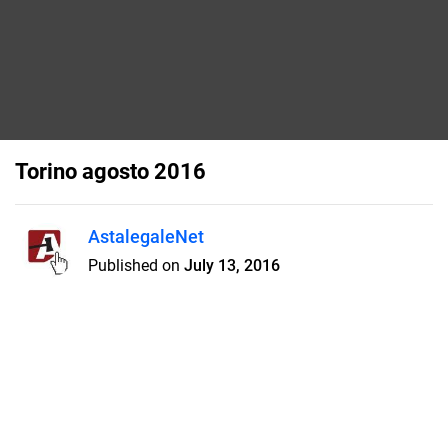
Torino agosto 2016
AstalegaleNet
Published on
July 13, 2016
www. SENZA INCANTO della piena
ed esclusiva propriet&agrave; dei
seguenti immobili in Almese,
frazione Rivera, borgata Tetti Dora
n. 10/1: alloggio della superficie
catastale di mq 243 circa,