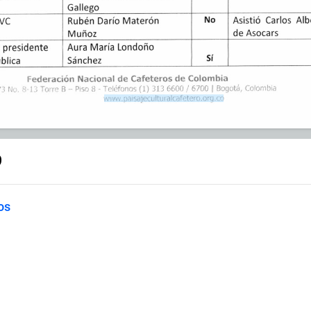
9
os
 que no alcanzó el quorum