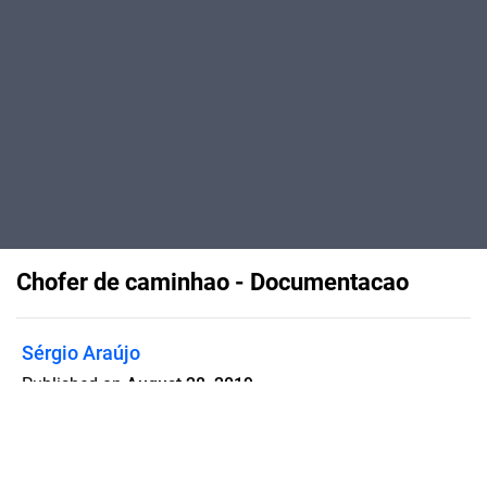
Chofer de caminhao - Documentacao
Sérgio Araújo
Published on
August 28, 2019
Em diversas edições da Revista “Na
Europa”, você vai saber tudo o que
necessita para se tornar um