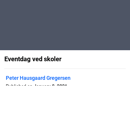
Eventdag ved skoler
Peter Hausgaard Gregersen
Published on
January 8, 2021
Træskulpturer i børnehøjde - en
eventdag for alle sanser med
savsmuld i håret