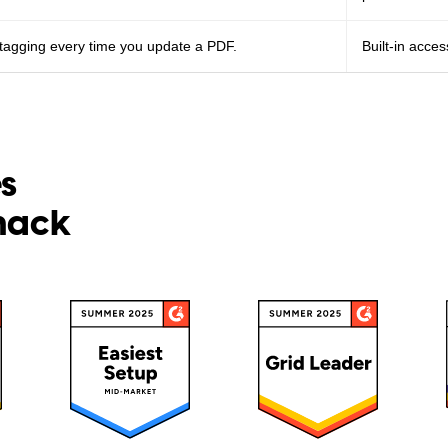
tagging every time you update a PDF.
Built-in acces
es
snack